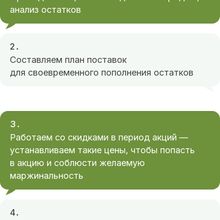
анализ остатков
Получить бесплатный
аудит
2.
Составляем план поставок
для своевременного пополнения остатков
3.
Работаем со скидками в период акций —
устанавливаем такие цены, чтобы попасть
в акцию и соблюсти желаемую
маржинальность
Дмитрий Голованов
Ведущий специалист
по поисковым технологиям,
4.
Интернет-маркетингу и WEB-