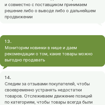
О компании
и совместно с поставщиком принимаем
Оставить заявку
решение либо о выводе либо о дальнейшем
продвижении
Услуги:
Продвижение на OZON
Продвижение на Яндекс Маркете
13.
Продвижение на Wildberries
Мониторим новинки в нише и даем
рекомендации о том, какие товары можно
Продвижение на СберМегаМаркете
выгодно продавать
Онбординг
Контент на маркетплейсах
14.
Стилизация и оформление карточек
Следим за отзывами покупателей, чтобы
своевременно устранять недостатки
SEO-оптимизация
товаров. Отслеживаем движение позиций
Интернет-маркетинг
по категориям, чтобы товары всегда были