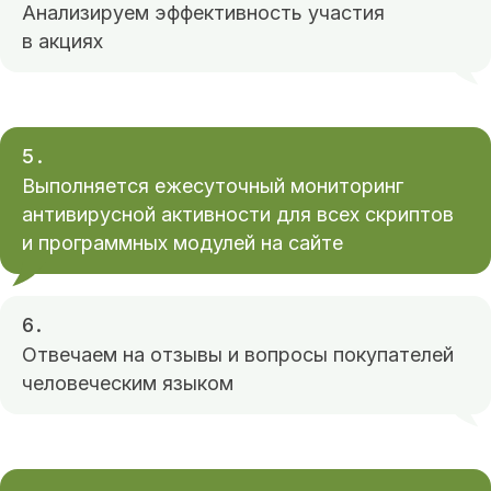
Анализируем эффективность участия
разработке IT-компании
«Optima-PROMO™»
в акциях
IT-компания
5.
Выполняется ежесуточный мониторинг
«Optima-Promo™»
антивирусной активности для всех скриптов
Мы — сертифицированные
и программных модулей на сайте
партнеры «Яндекс», «1С:Битрикс»,
«Google AdWords», «ВКонтакте»
6.
17 лет опыта работы
Отвечаем на отзывы и вопросы покупателей
человеческим языком
3.000+ рекламных кампаний
700+ сайтов в портфолио