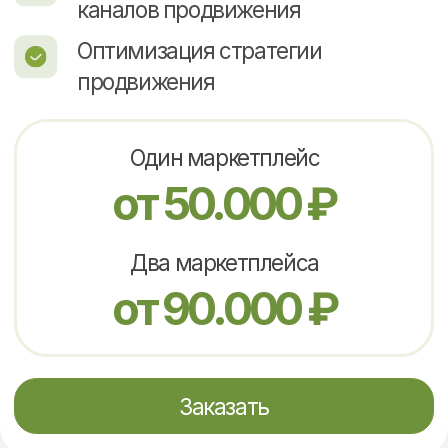
ИНН: 660406057179
ОГРН ИП: 310660406200010
© 2011 | Все права защищены
Навигация:
Кейсы