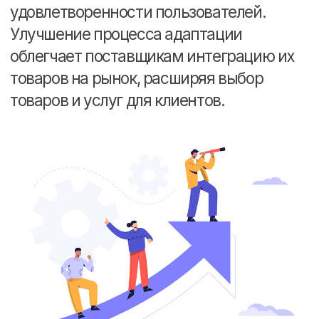
от 35.000 ₽
Заказать
Выбор клиентов
Запустим продажи и возьмем на себя
всю рутину по ведению
Тариф стандарт
Все работы тарифа «Базовый» +
продвижение товаров через рекламный
кабинет маркетплейса
Анализ и создание сегментов
аудиторий
Корректировка
семантического ядра