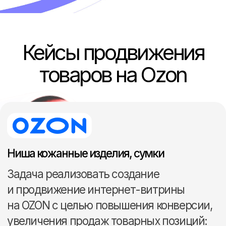
Подготовка баннеров
и креативов
Настройка и запуск рекламы
Ведение рекламных
кампаний
Аналитика и оптимизация
ключевых показателей
Один маркетплейс
от 25.000 ₽
Два маркетплейса
от 40.000 ₽
Заказать