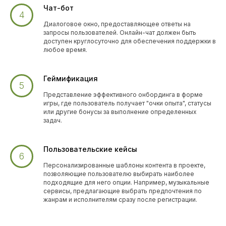
Чат-бот
Диалоговое окно, предоставляющее ответы на
запросы пользователей. Онлайн-чат должен быть
доступен круглосуточно для обеспечения поддержки в
Читать подробнее
любое время.
Геймификация
Представление эффективного онбординга в форме
игры, где пользователь получает "очки опыта", статусы
или другие бонусы за выполнение определенных
задач.
Тарифы
на продвижение:
Пользовательские кейсы
Персонализированные шаблоны контента в проекте,
позволяющие пользователю выбирать наиболее
Для быстрого старта продаж
подходящие для него опции. Например, музыкальные
Базовый тариф
сервисы, предлагающие выбрать предпочтения по
жанрам и исполнителям сразу после регистрации.
Мониторинг позиций
и видимости товаров