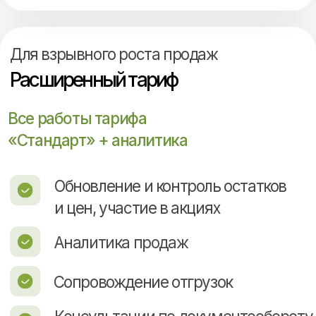
Интернет-маркетингу и WEB-
разработке IT-компании
«Optima-PROMO™»
IT-компания
«Optima-Promo™»
Мы — сертифицированные
партнеры «Яндекс», «1С:Битрикс»,
«Google AdWords», «ВКонтакте»
17 лет опыта работы
3.000+ рекламных кампаний