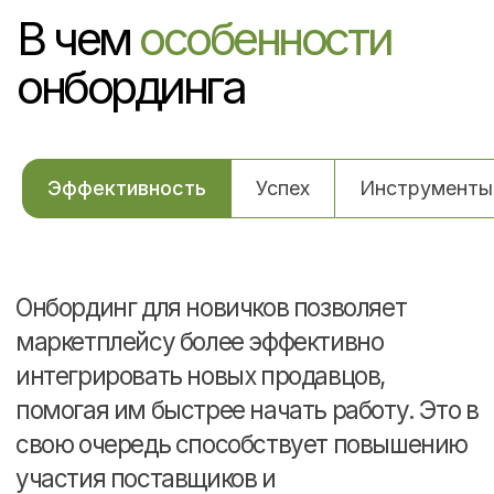
Корректировка
семантического ядра
Работы по повышению
конверсии карточки
Анализ и доработка
инфографики товара
Эффективность
Успех
Инструменты
Составление маркетинговых
рекомендаций
Тестирование гипотез
по продвижению
Улучшение ЅЕО-стратегии
Один маркетплейс
от 20.000 ₽
Два маркетплейса