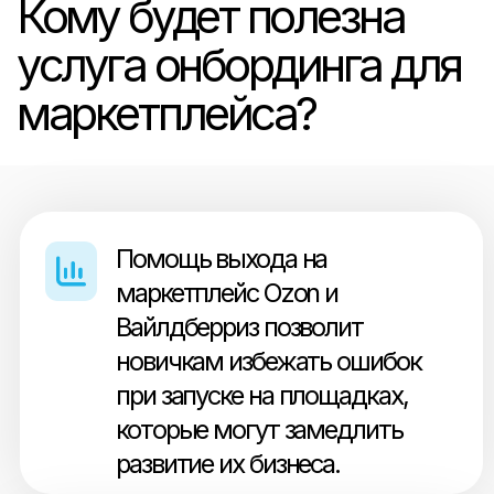
маркетплейсы с нуля
занятым людям, которым
сложно самостоятельно
разобраться в правилах
разных площадок, особенно
если они планируют начать
продажи на нескольких
маркетплейсах
одновременно.
Людям, испытывающим
трудности при активации
своего личного кабинета
продавца из-за мелких
проблем, мешающих начать
успешные продажи на
площадках.
Тем, чьи товары сталкиваются