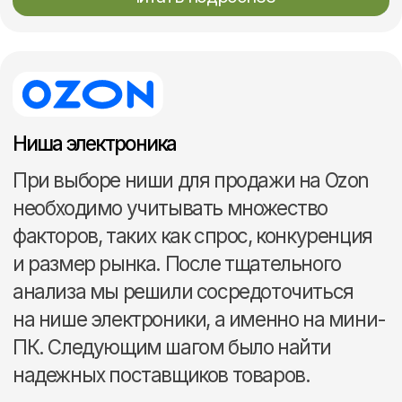
товарного запаса
Составление рекомендаций
по корректировке товарной
матрицы и ценообразованию
Аналитика продаж
конкурентов и доли в нише
Анализ эффективности
каналов продвижения
Оптимизация стратегии
продвижения
Один маркетплейс
от 50.000 ₽
Два маркетплейса
от 90.000 ₽