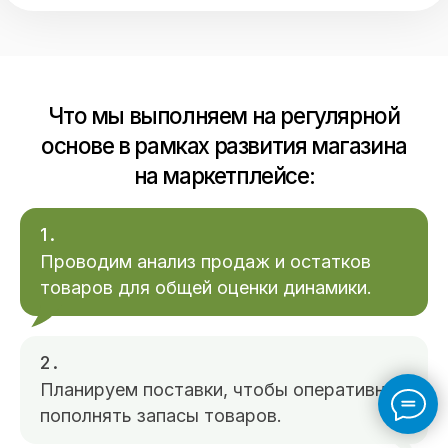
О компании
Оставить заявку
Услуги:
Продвижение на OZON
Продвижение на Яндекс Маркете
Продвижение на Wildberries
1.
Проводим анализ продаж и остатков
Продвижение на СберМегаМаркете
товаров для общей оценки динамики.
Онбординг
Контент на маркетплейсах
2.
Стилизация и оформление карточек
Планируем поставки, чтобы оперативно
пополнять запасы товаров.
SEO-оптимизация