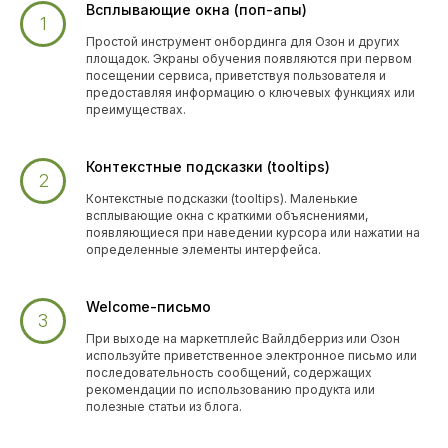
Всплывающие окна (поп-апы)
Простой инструмент онбординга для Озон и других
площадок. Экраны обучения появляются при первом
посещении сервиса, приветствуя пользователя и
предоставляя информацию о ключевых функциях или
преимуществах.
Ниша электроника
При выборе ниши для продажи на Ozon
необходимо учитывать множество
Контекстные подсказки (tooltips)
факторов, таких как спрос, конкуренция
Контекстные подсказки (tooltips). Маленькие
и размер рынка. После тщательного
всплывающие окна с краткими объяснениями,
анализа мы решили сосредоточиться
появляющиеся при наведении курсора или нажатии на
определенные элементы интерфейса.
на нише электроники, а именно на мини-
ПК. Следующим шагом было найти
надежных поставщиков товаров.
Welcome-письмо
При выходе на маркетплейс Вайлдберриз или Озон
используйте приветственное электронное письмо или
последовательность сообщений, содержащих
рекомендации по использованию продукта или
полезные статьи из блога.