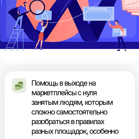
В чем
особенности
онбординга
Онбординг для новичков позволяет
маркетплейсу более эффективно
интегрировать новых продавцов,
помогая им быстрее начать работу. Это в
свою очередь способствует повышению
участия поставщиков и
удовлетворенности пользователей.
Улучшение процесса адаптации
облегчает поставщикам интеграцию их