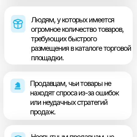
с проблемами модерации или
систематическими ошибками,
требующими
профессионального
вмешательства для быстрого
решения.
Виды онбординга
Существует разнообразие методов
осуществления онбординга, из которых
можно выделить несколько наиболее
популярных.