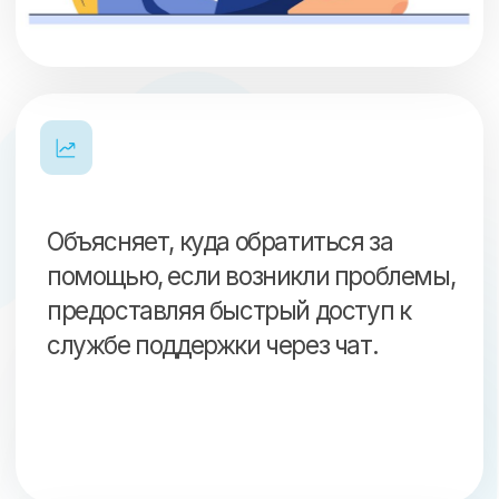
удерживает их от перехода к
конкурентам и способствует
созданию исключительно
положительного впечатления от
использования продукта.
Кому будет полезна
услуга онбординга для
маркетплейса?
Помощь выхода на
маркетплейс Ozon и
Вайлдберриз позволит
новичкам избежать ошибок
при запуске на площадках,