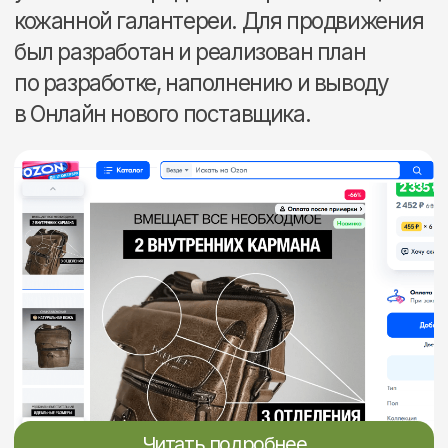
Для взрывного роста продаж
Расширенный тариф
Все работы тарифа
«Стандарт» + аналитика
Обновление и контроль остатков
и цен, участие в акциях
Аналитика продаж
Сопровождение отгрузок
Консультации по документообороту,
отгрузкам и т.д.
Анализ экономики продаж
с разбивкой по товарам
Оценка эффективности
и оборачиваемости