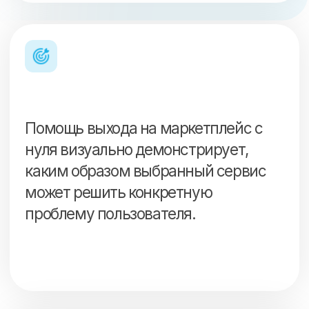
которые могут замедлить
развитие их бизнеса.
Людям, у которых имеется
огромное количество товаров,
требующих быстрого
размещения в каталоге торговой
площадки.
Продавцам, чьи товары не
находят спроса из-за ошибок
или неудачных стратегий
продаж.
Неопытным продавцам, не
знакомым с процессом
онлайн-продаж и не