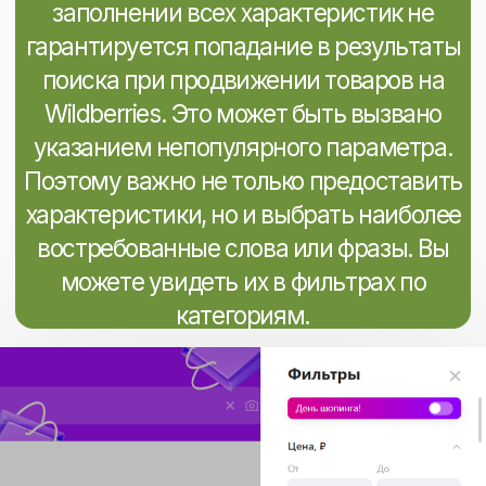
Способы
платного
продвижения
на Wildberries
С увеличением числа конкурентов
бесплатные методы продвижения
товаров на ВБ становятся
недостаточными и являются лишь
базовым требованием для эффективной
работы на площадке. Для достижения
значительных результатов требуется
использование платных методов
продвижения карточек WB, таких как
самовыкупы и реклама на платформе.
Реклама на Wildberries