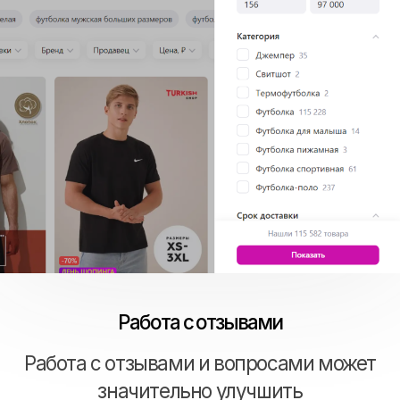
Легальный способ продвижения на
Wildberries подразумевает оплату
маркетплейсу за активное продвижение
ваших товаров. Существуют два
основных формата: фиксированная цена
и онлайн-аукцион.
Реклама по фиксированной цене
запускается через менеджера по
продажам Wildberries. В рамках
этого формата доступны
различные варианты:
размещение баннера на главной
странице площадки;
продвижение вашего товара в
социальных сетях Wildberries;
рассылка email или пуш-
уведомлений с упоминанием
вашего бренда и многое другое.