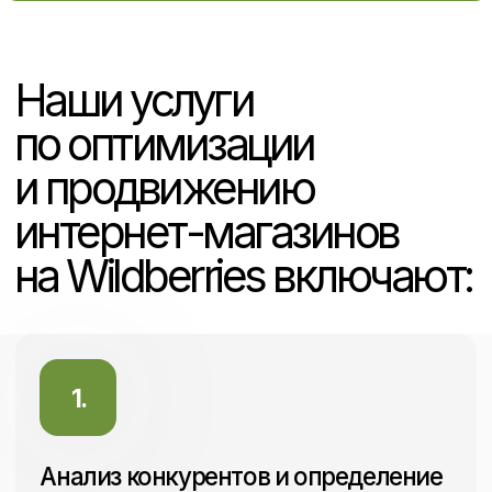
Корректировка
семантического ядра
Подготовка баннеров
и креативов
Настройка и запуск рекламы
Ведение рекламных
кампаний
Аналитика и оптимизация
ключевых показателей
Один маркетплейс
от 25.000 ₽
Два маркетплейса
от 40.000 ₽