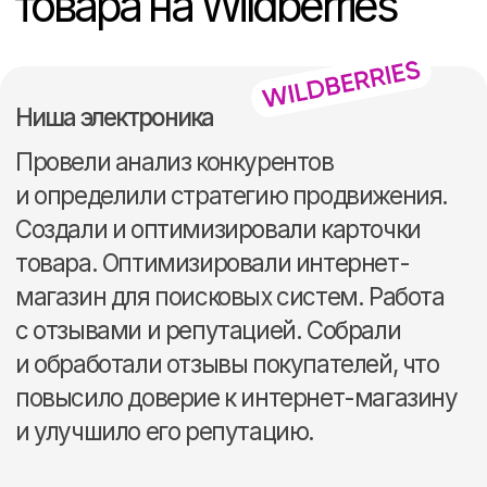
Мониторинг позиций
и видимости товаров
Корректировка
семантического ядра
Работы по повышению
конверсии карточки
Анализ и доработка
инфографики товара
Составление маркетинговых
рекомендаций
Тестирование гипотез
по продвижению
Улучшение ЅЕО-стратегии
Один маркетплейс
от 20.000 ₽