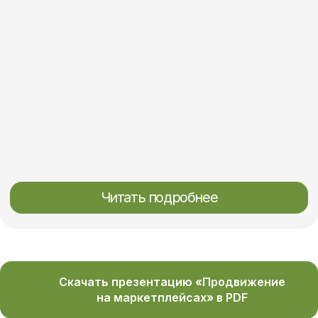
Два маркетплейса
от 35.000 ₽
Заказать
Выбор клиентов
Запустим продажи и возьмем на себя
всю рутину по ведению
Тариф стандарт
Все работы тарифа «Базовый» +
продвижение товаров через рекламный
кабинет маркетплейса
Скачать презентацию «Продвижение
Анализ и создание сегментов
на маркетплейсах» в PDF
аудиторий