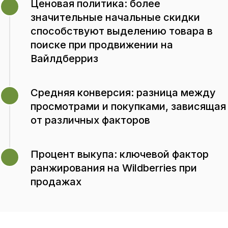
Ценовая политика: более
категорий и поисковой функции. Для
2
значительные начальные скидки
этого маркетплейс применяет правила
SEO оптимизация Wildberries. Это
способствуют выделению товара в
позволяет карточкам товаров быть
поиске при продвижении на
видимыми в ответ на запросы
Вайлдберриз
пользователей.
Оптимизация на Вайлдберриз
Средняя конверсия: разница между
названия карточки товара —
3
просмотрами и покупками, зависящая
основное средство для улучшения
от различных факторов
поисковой видимости. Это позволяет
карточке привлекать трафик как
внутри маркетплейса, так и с
Процент выкупа: ключевой фактор
4
внешних ресурсов, таких как Яндекс и
ранжирования на Wildberries при
Google.
продажах
Следует включать в название товара
ключевые характеристики, чтобы
пользователи могли легко найти ваш