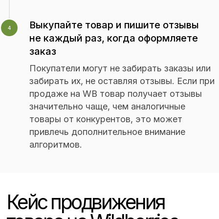
5.
Выкупайте товар и пишите отзывы
4
Обучение и поддержку
не каждый раз, когда оформляете
Компания предоставит вам всю
заказ
необходимую информацию о работе
с Wildberries, а также окажет
Покупатели могут не забирать заказы или
поддержку в процессе продвижения
забирать их, не оставляя отзывы. Если при
вашего интернет-магазина
продаже на WB товар получает отзывы
и решения возникающих вопросов.
значительно чаще, чем аналогичные
товары от конкурентов, это может
привлечь дополнительное внимание
алгоритмов.
Тарифы
на продвижение:
Для быстрого старта продаж
Базовый тариф