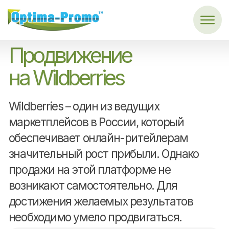
Главная
→
Продвижение на Wildberries
Продвижение
на Wildberries
Wildberries – один из ведущих
маркетплейсов в России, который
обеспечивает онлайн-ритейлерам
значительный рост прибыли. Однако
продажи на этой платформе не
возникают самостоятельно. Для
достижения желаемых результатов
необходимо умело продвигаться.
Рассказывает:
Дмитрий Голованов
Ведущий эксперт
по маркетплейсам с 15-
летним опытом работы