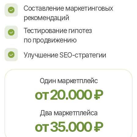
Бесплатный аудит вашего магазина
Эффективное
продвижение товаров
на маркетплейсах:
Wildberries, Ozon, Яндекс
Маркет
Мы достигаем поставленных задач
в предельно короткие сроки