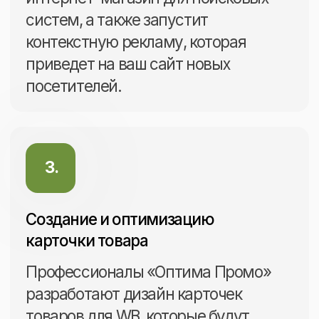
Оценка эффективности
и оборачиваемости
товарного запаса
Составление рекомендаций
по корректировке товарной
матрицы и ценообразованию
Аналитика продаж
конкурентов и доли в нише
Анализ эффективности
каналов продвижения
Оптимизация стратегии
продвижения
Один маркетплейс
от 50.000 ₽
Два маркетплейса
от 90.000 ₽