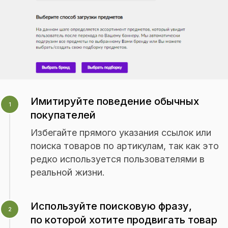
посетителей.
3.
Создание и оптимизацию
карточки товара
Имитируйте поведение обычных
1
Профессионалы «Оптима Промо»
покупателей
разработают дизайн карточек
товаров для WB, которые будут
Избегайте прямого указания ссылок или
привлекать внимание покупателей
поиска товаров по артикулам, так как это
и выделяться среди конкурентов.
редко используется пользователями в
реальной жизни.
4.
Используйте поисковую фразу,
2
Работу с отзывами и репутацией
по которой хотите продвигать товар