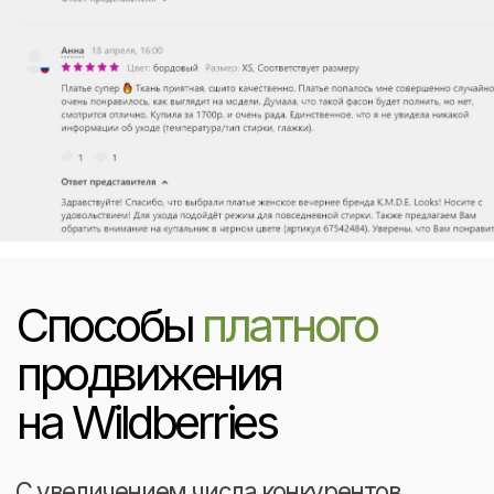
покажут пользователю, когда он нажмёт
на объявление. Если хотите разместить
оффер в «Акциях» и «Разделах сайта»,
нужно дополнительно загрузить баннер.
А если планируете размещение в
карточках товара, каталоге или в поиске
— выбрать категории или настроить
поисковые фразы, по которым покажут
объявления.