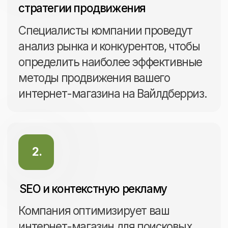
Заказать
Для взрывного роста продаж
Расширенный тариф
Все работы тарифа
«Стандарт» + аналитика
Обновление и контроль остатков
и цен, участие в акциях
Аналитика продаж
Сопровождение отгрузок
Консультации по документообороту,
отгрузкам и т.д.
Анализ экономики продаж
с разбивкой по товарам