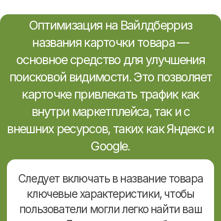
Необходимо учитывать все
характеристики товара, чтобы
пользователи могли найти его при
использовании фильтров в категориях.
Например, если кто-то ищет одежду из
определенного материала или
определенного цвета.
Однако есть важный момент: даже при
заполнении всех характеристик не
гарантируется попадание в результаты
поиска при продвижении товаров на
Wildberries. Это может быть вызвано
указанием непопулярного параметра.
Поэтому важно не только предоставить
характеристики, но и выбрать наиболее
востребованные слова или фразы. Вы
можете увидеть их в фильтрах по
категориям.