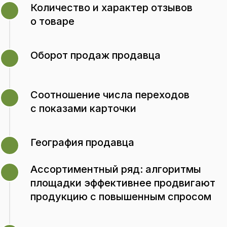
Количество и характер отзывов
1
о товаре
Оборот продаж продавца
2
Соотношение числа переходов
3
с показами карточки
Как работает
География продавца
4
бесплатное
Ассортиментный ряд: алгоритмы
продвижение товара на
1
площадки эффективнее продвигают
Wildberries
продукцию с повышенным спросом
Пользователи ищут товарные карточки
на Wildberries с использованием