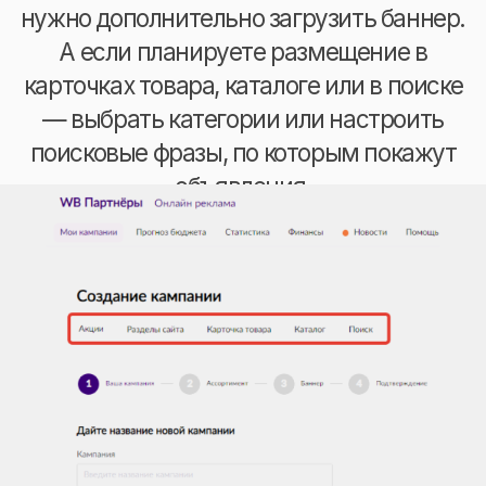
1.
Анализ конкурентов и определение
стратегии продвижения
Специалисты компании проведут
анализ рынка и конкурентов, чтобы
определить наиболее эффективные
методы продвижения вашего
интернет-магазина на Вайлдберриз.
2.
SEO и контекстную рекламу
Компания оптимизирует ваш
интернет-магазин для поисковых
систем, а также запустит
контекстную рекламу, которая
приведет на ваш сайт новых