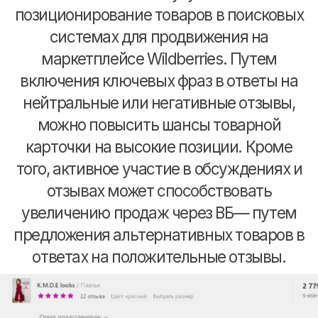
Цены за такую рекламу часто
достаточно высоки, что делает
этот тип продвижения более
пригодным для крупных брендов,
стремящихся к продвижению на
Wildberries и за его пределами.
Рекламу по модели онлайн-
аукциона вы запускаете сами. При
этом формате рекламы
вы боретесь за размещение
с другими рекламодателями.
Чтобы запустить рекламу по модели
онлайн-аукциона, нужно выбрать раздел
для размещения оффера или ассортимент
Ассортимент — список товаров, который